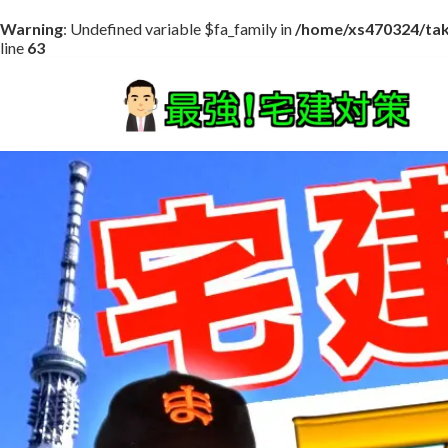
Warning
: Undefined variable $fa_family in
/home/xs470324/tak
line
63
コ
ナ
ン
ビ
テ
ゲ
ン
ー
ツ
シ
へ
ョ
ス
ン
キ
に
ッ
移
プ
動