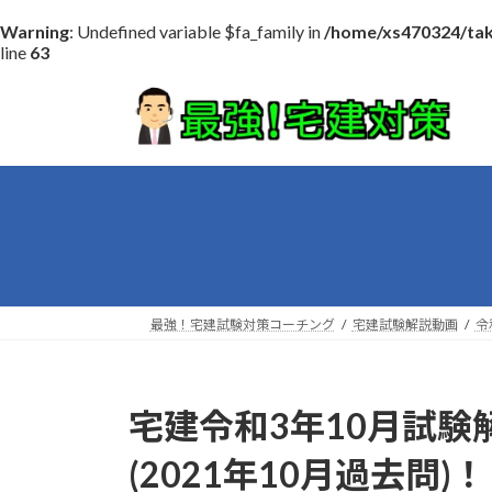
Warning
: Undefined variable $fa_family in
/home/xs470324/tak
line
63
コ
ナ
ン
ビ
テ
ゲ
ン
ー
ツ
シ
へ
ョ
ス
ン
キ
に
ッ
移
プ
動
最強！宅建試験対策コーチング
宅建試験解説動画
令
宅建令和3年10月試験
(2021年10月過去問)！