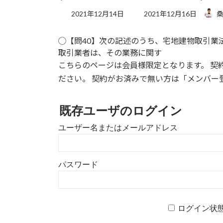
最
2021年12月14日
2021年12月16日
桑
終
更
◯【問40】次の記述のうち、宅地建物取引業
新
日
取引業者は、その業務に関す
時
こちらのページは会員様限定となります。 契
:
ださい。 契約がお済みで無い方は「メンバー
既存ユーザのログイン
ユーザー名またはメールアドレス
パスワード
ログイン状