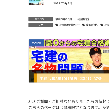
2022年3月2日
令和3年10月
、
宅建解説
カテゴリー
宅地建物取引士
宅建合格
宅
タグ
前の記事
宅建令和3年10月試験【問41】37条書面契約書(2021年10月過去問)！
2021年12月13日
SNS ご質問・ご相談などありましたらお気軽
こちらのページは会員様限定となります。 契