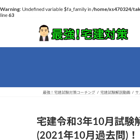
Warning
: Undefined variable $fa_family in
/home/xs470324/tak
line
63
コ
ナ
ン
ビ
テ
ゲ
ン
ー
ツ
シ
へ
ョ
ス
ン
キ
に
ッ
移
プ
動
最強！宅建試験対策コーチング
宅建試験解説動画
サ
宅建令和3年10月試験
(2021年10月過去問)！