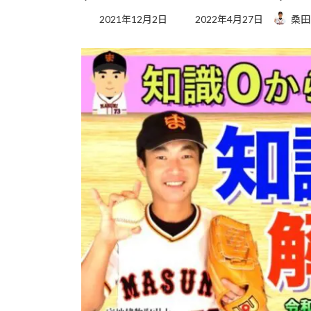
最
2021年12月2日
2022年4月27日
桑田
終
更
新
日
時
: