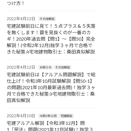
つけ方！
2022年4月12日
その他解説
宅建試験前日に見て！５点プラス＆５失策
を無くします！罠を見抜くのが一番のカ
ギ！2020年過去問【問1】〜【問50】完全
解説！(令和2年12月)独学３ヶ月で合格で
きた秘策✰宅地建物取引士：桑田真似解説
2022年4月12日
お知らせ
その他解説
宅建試験前日は【アルアル問題解説】で総
仕上げ！令和3年10月試験解説【問50-1】
の問題(2021年10月最新過去問)！独学３ヶ
月で合格できた秘策✰宅地建物取引士：桑
田真似解説
2022年4月10日
令和3年12月
宅建解説
宅建アルアル解説【令和3年12月】問
1「民法」問題(2021年12月試験)！独学３