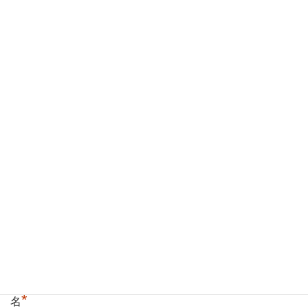
パスワード
ログイン状態を保存する
パスワードを忘れた場合
パスワードリセ
ット
新規ユーザー登録
*
ユーザー名
*
名