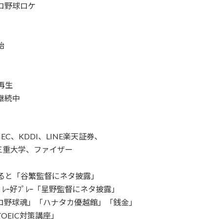
ロ野球ロケ
始
再生
継続中
、KDDI、LINE楽天証券、
三重大学、ファイザー
ぽると「谷繁監督にネタ披露」
ｰ好ﾌﾟﾚｰ「星野監督にネタ披露」
ロ野球魂」「ハナタカ優越館」「銭金」
OEIC対策講座」