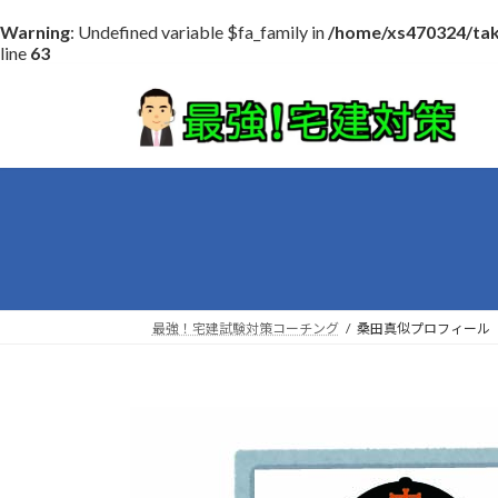
Warning
: Undefined variable $fa_family in
/home/xs470324/tak
line
63
コ
ナ
ン
ビ
テ
ゲ
ン
ー
ツ
シ
へ
ョ
ス
ン
キ
に
ッ
移
プ
動
最強！宅建試験対策コーチング
桑田真似プロフィール