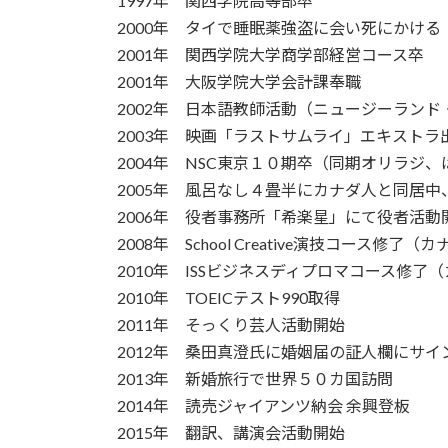
1997年 関西学院高等部卒
2000年 タイで睡眠薬強盗に会い死にかける
2001年 関西学院大学商学部経営コース卒
2001年 大阪学院大学会計課奉職
2002年 日本語教師活動（ニュージーランド
2003年 映画「ラストサムライ」エキストラ
2004年 NSC東京１０期卒（同期オリラジ
2005年 風呂なし４畳半にカナダ人と同居中
2006年 役者事務所「希楽星」にて役者活動
2008年 School Creative演技コース修了（
2010年 ISSビジネスディプロマコース修了
2010年 TOEICテスト990取得
2011年 そっくり芸人活動開始
2012年 桑田真澄氏に婚姻届の証人欄にサイ
2013年 新婚旅行で世界５０カ国訪問
2014年 読売ジャイアンツ納会 余興登板
2015年 翻訳、講演会活動開始