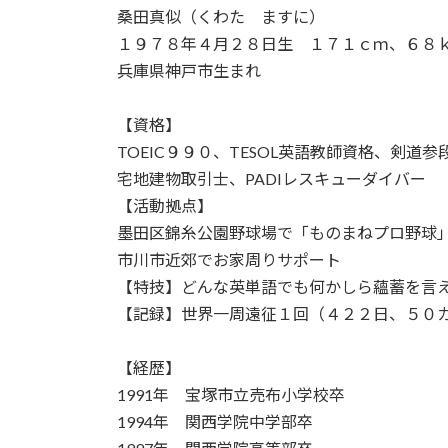
桑田真似（くわた ますに）
１９７８年４月２８日生 １７１ｃｍ、６８
兵庫県神戸市生まれ
【資格】
TOEIC９９０、TESOL英語教師資格、剣道
宅地建物取引士、PADIレスキューダイバー
【活動拠点】
墨田区錦糸公園野球場で「ものまねプロ野球
市川市近郊でお家周りサポート
【特技】どんな英単語でも何かしら蘊蓄を言
【記録】世界一周遠征１回（４２２日、５０
【経歴】
1991年 宝塚市立売布小学校卒
1994年 関西学院中学部卒