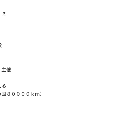
ｋｇ
参段
」主催
える
カ国８００００ｋｍ）