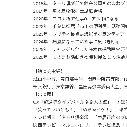
2018年 タモリ倶楽部で錦糸公園ものまねプ
2019年 宅地建物取引士試験合格
2020年 コロナ禍で仕事0、アル中になる
2022年 千葉に転居「市川の便利屋」活動開
2023年 プリティ長嶋県議選挙ボランティア
2024年 痛風になっていた事に気づき断酒
2025年 ジャングル化した庭木伐採動画94万
2026年 ものまね活動含め便利屋として活動
【講演会実績】
城山小学校、春日部中学、関西学院高等部、NEC
千葉銀行、東京無線、墨田青少年委員大会、
【出演歴】
CX「超逆境クイズバトル９９人の壁」、す
「笑っていいとも！」「めちゃイケ！」、珍ﾌﾟﾚ
テレビ朝日 「タモリ倶楽部」「中居正広のプ
関西テレビ 「マルコポロリ」、テレビ徳島「T