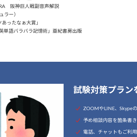
RA 阪神巨人戦副音声解説
ュラー）
ツあったなぁ大賞」
開！英単語バラバラ記憶術」亜紀書房出版
試験対策プラン
ZOOMやLINE、Sky
予め相談内容を箇条書き
電話、チャットもご利用