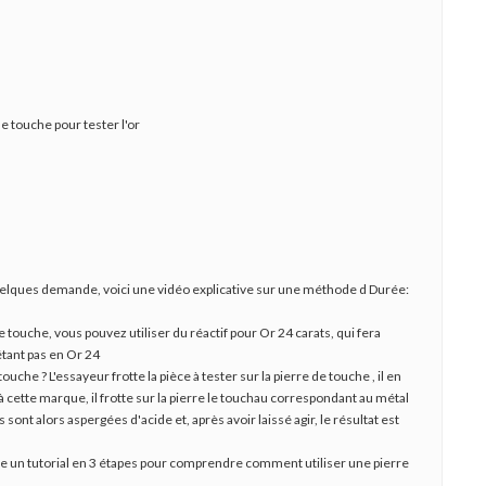
 touche pour tester l'or
uelques demande, voici une vidéo explicative sur une méthode d Durée:
de touche, vous pouvez utiliser du réactif pour Or 24 carats, qui fera
étant pas en Or 24
che ? L'essayeur frotte la pièce à tester sur la pierre de touche , il en
cette marque, il frotte sur la pierre le touchau correspondant au métal
 sont alors aspergées d'acide et, après avoir laissé agir, le résultat est
e un tutorial en 3 étapes pour comprendre comment utiliser une pierre