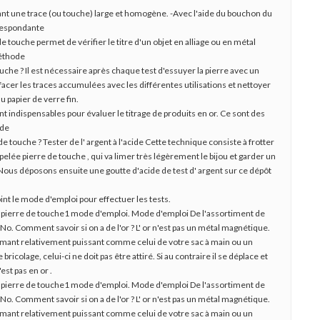
rmant une trace (ou touche) large et homogène. -Avec l'aide du bouchon du
rrespondante
 de touche permet de vérifier le titre d'un objet en alliage ou en métal
méthode
he ? Il est nécessaire après chaque test d'essuyer la pierre avec un
ffacer les traces accumulées avec les différentes utilisations et nettoyer
du papier de verre fin.
nt indispensables pour évaluer le titrage de produits en or. Ce sont des
 de
e touche ? Tester de l' argent à l'acide Cette technique consiste à frotter
ppelée pierre de touche , qui va limer très légèrement le bijou et garder un
 Nous déposons ensuite une goutte d'acide de test d' argent sur ce dépôt
int le mode d'emploi pour effectuer les tests.
t.1 pierre de touche1 mode d'emploi. Mode d'emploi De l'assortiment de
o. Comment savoir si on a de l'or ? L' or n'est pas un métal magnétique.
aimant relativement puissant comme celui de votre sac à main ou un
icolage, celui-ci ne doit pas être attiré. Si au contraire il se déplace et
est pas en or .
t.1 pierre de touche1 mode d'emploi. Mode d'emploi De l'assortiment de
o. Comment savoir si on a de l'or ? L' or n'est pas un métal magnétique.
aimant relativement puissant comme celui de votre sac à main ou un