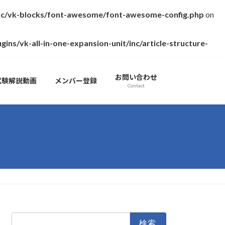
inc/vk-blocks/font-awesome/font-awesome-config.php
on
s/vk-all-in-one-expansion-unit/inc/article-structure-
お問い合わせ
試験解説動画
メンバー登録
Contact
検