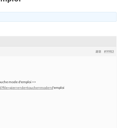
#9983
返信
touche mode d'emploi >>
ad?file=pierre+de+touche+mode+d
'emploi