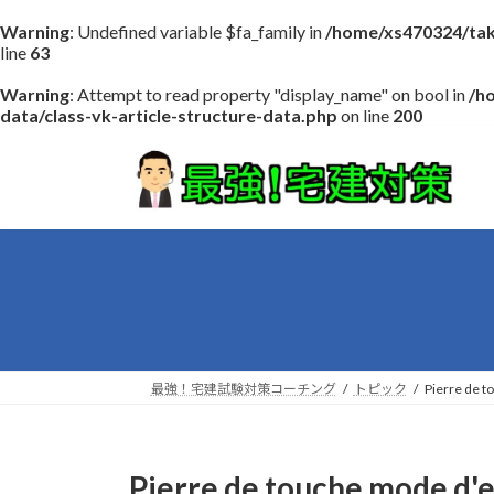
Warning
: Undefined variable $fa_family in
/home/xs470324/tak
line
63
Warning
: Attempt to read property "display_name" on bool in
/h
data/class-vk-article-structure-data.php
on line
200
コ
ナ
ン
ビ
テ
ゲ
ン
ー
ツ
シ
へ
ョ
ス
ン
キ
に
ッ
移
プ
動
最強！宅建試験対策コーチング
トピック
Pierre de t
Pierre de touche mode d'