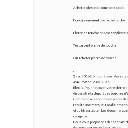
Acheter pierre de touche et acide
Fonctionnement pierre de touche
Pierre de touche or Amazonpierre de
Test argent pierre de touche
Ou acheter pierre de touche
.
2 avr. 2016 Bonjour à tous, Apres q
4:46 Postée: 2 avr. 2016
filexlib. Pour nettoyer votre pierre 
disparaitre la plupart des touches n'
Comment se servir d'une pierre de tou
résulte une marque. Parallèlement à 
et au titre à tester. Les deux marques
comparé.
Nous vous proposons dans cet articl
de touche et tester l'or à l'acide.