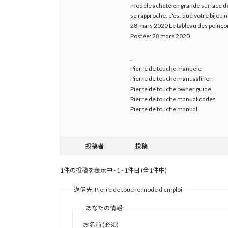
modèle acheté en grande surface de br
se rapproche, c'est que votre bijou n'
28 mars 2020 Le tableau des poinçons 
Postée: 28 mars 2020
.
Pierre de touche manuele
Pierre de touche manuaalinen
Pierre de touche owner guide
Pierre de touche manualidades
Pierre de touche manual
投稿者
投稿
1件の投稿を表示中 - 1 - 1件目 (全1件中)
返信先: Pierre de touche mode d'emploi
あなたの情報:
お名前 (必須)