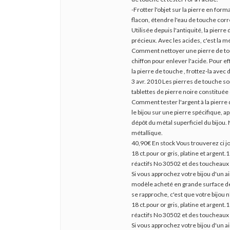
-Frotter l'objet sur la pierre en fo
flacon, étendre l'eau de touche co
Utilisée depuis l'antiquité, la pierre
précieux. Avec les acides, c'est la 
Comment nettoyer une pierre de touc
chiffon pour enlever l'acide. Pour e
la pierre de touche , frottez-la avec 
3 avr. 2010 Les pierres de touche so
tablettes de pierre noire constituée
Comment tester l'argent à la pierre d
le bijou sur une pierre spécifique, a
dépôt du métal superficiel du bijou.
métallique.
40,90€ En stock Vous trouverez ci jo
18 ct.pour or gris, platine et argen
réactifs No 30502 et des toucheaux N
Si vous approchez votre bijou d'un 
modèle acheté en grande surface de br
se rapproche, c'est que votre bijou n'
18 ct.pour or gris, platine et argen
réactifs No 30502 et des toucheaux N
Si vous approchez votre bijou d'un 