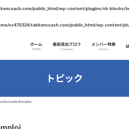
kencoach.com/public_html/wp-content/plugins/vk-blocks/
ome/xs470324/takkencoach.com/public_html/wp-content/plugin
ホーム
桑田真似プロフ
メンバー特典
HOME
Company
Service
トピック
ouche mode d'emploi
emploi