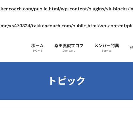
kencoach.com/public_html/wp-content/plugins/vk-blocks/
ome/xs470324/takkencoach.com/public_html/wp-content/plugin
ホーム
桑田真似プロフ
メンバー特典
HOME
Company
Service
トピック