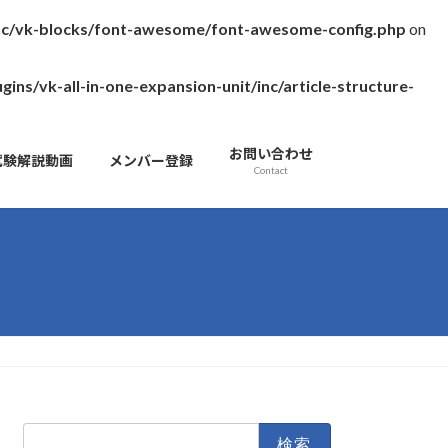
inc/vk-blocks/font-awesome/font-awesome-config.php
on
s/vk-all-in-one-expansion-unit/inc/article-structure-
お問い合わせ
試験解説動画
メンバー登録
Contact
検