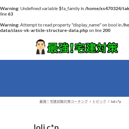
Warning
: Undefined variable $fa_family in
/home/xs470324/tak
line
63
Warning
: Attempt to read property "display_name" on bool in
/h
data/class-vk-article-structure-data.php
on line
200
コ
ナ
ン
ビ
テ
ゲ
ン
ー
ツ
シ
へ
ョ
ス
ン
キ
に
ッ
移
プ
動
最強！宅建試験対策コーチング
トピック
loli c*p
loli c*p