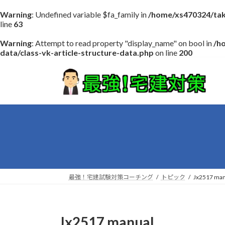
Warning
: Undefined variable $fa_family in
/home/xs470324/tak
line
63
Warning
: Attempt to read property "display_name" on bool in
/h
data/class-vk-article-structure-data.php
on line
200
コ
ナ
ン
ビ
テ
ゲ
ン
ー
ツ
シ
へ
ョ
ス
ン
キ
に
ッ
移
プ
動
最強！宅建試験対策コーチング
トピック
Jx2517 man
Jx2517 manual