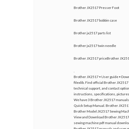
Brother JX2517 Presser Foot
Brother JX2517 bobbin case
Brother jx2517 parts list
Brother jx2517 twin needle
Brother JX2517 priceBrother JX251
.
Brother JX2517 • User guide • Downl
filexlib. Find official Brother JX25
technical support, and contact option
instructions, specifications, pictu
We have 3 Brother JX2517 manuals a
Quick Setup Manual. Brother JX2517
Brother Model JX2517 Sewing Machi
View and Download Brother JX2517 o
sewing machine pdf manual downlo
Brother JX2517 manuals and user gui