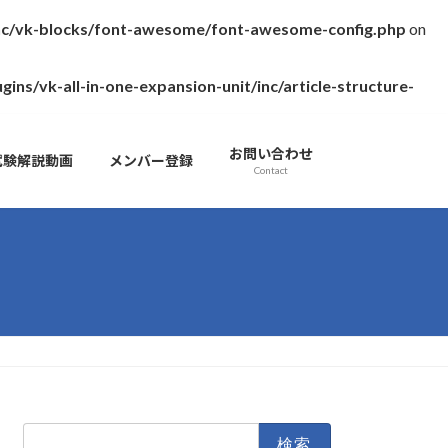
inc/vk-blocks/font-awesome/font-awesome-config.php
on
s/vk-all-in-one-expansion-unit/inc/article-structure-
お問い合わせ
試験解説動画
メンバー登録
Contact
検