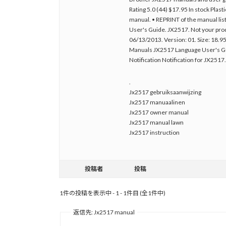
Rating 5.0 (44) $17.95 In stock Plast
manual. • REPRINT of the manual liste
User's Guide. JX2517. Not your prod
06/13/2013. Version: 01. Size: 18.
Manuals JX2517 Language User's G
Notification Notification for JX2517.
.
Jx2517 gebruiksaanwijzing
Jx2517 manuaalinen
Jx2517 owner manual
Jx2517 manual lawn
Jx2517 instruction
投稿者
投稿
1件の投稿を表示中 - 1 - 1件目 (全1件中)
返信先: Jx2517 manual