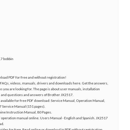
7 bobbin
oad PDF for free and without registration!
17 FAQs, videos, manuals, drivers and downloads here. Get the answers,
s you are looking for. The page is about user manuals, installation
res and questions and answers of Brother JX2517.
vailable for free PDF download: Service Manual, Operation Manual,
 Service Manual (151 pages).
ne Instruction Manual, 80 Pages.
peration manual online. Users Manual - English and Spanish. JX2517
ad.
des for free. Read online or download in PDF without registration.