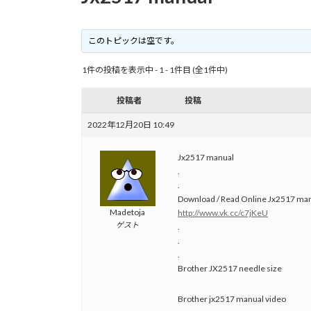
このトピックは空です。
1件の投稿を表示中 - 1 - 1件目 (全1件中)
投稿者
投稿
2022年12月20日 10:49
Jx2517 manual
.
.
Download / Read Online Jx2517 ma
Madetoja
http://www.vk.cc/c7jKeU
ゲスト
.
.
.
Brother JX2517 needle size
Brother jx2517 manual video