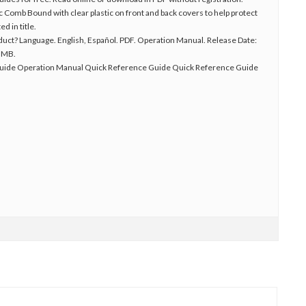
ic Comb Bound with clear plastic on front and back covers to help protect
d in title.
uct? Language. English, Español. PDF. Operation Manual. Release Date:
95MB.
uide Operation Manual Quick Reference Guide Quick Reference Guide