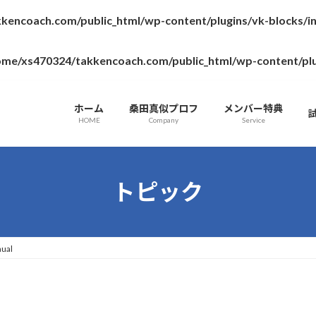
kencoach.com/public_html/wp-content/plugins/vk-blocks/
ome/xs470324/takkencoach.com/public_html/wp-content/plugin
ホーム
桑田真似プロフ
メンバー特典
HOME
Company
Service
トピック
ual